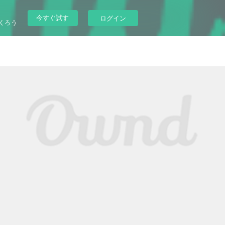
今すぐ試す
ログイン
くろう