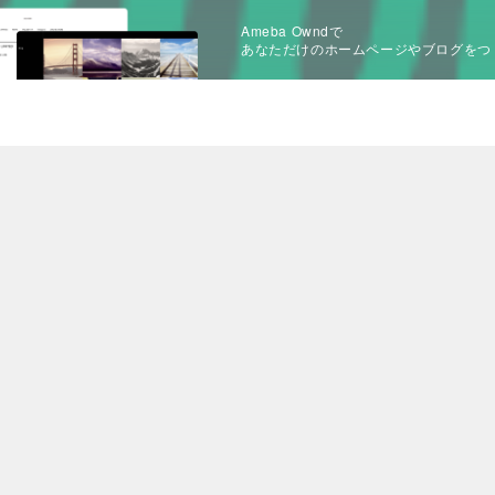
Ameba Owndで
あなただけのホームページやブログをつ