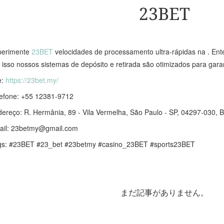
23BET
perimente
23BET
velocidades de processamento ultra-rápidas na . En
 isso nossos sistemas de depósito e retirada são otimizados para garan
e:
https://23bet.my/
efone: +55 12381-9712
ereço: R. Hermânia, 89 - Vila Vermelha, São Paulo - SP, 04297-030, Br
ail: 23betmy@gmail.com
gs: #23BET #23_bet #23betmy #casino_23BET #sports23BET
まだ記事がありません。